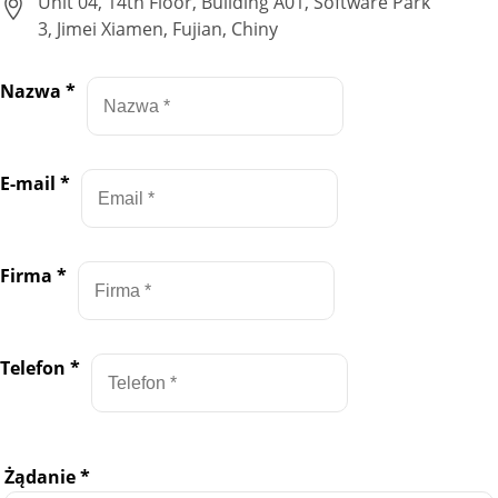
Unit 04, 14th Floor, Building A01, Software Park
3, Jimei Xiamen, Fujian, Chiny
Nazwa
*
E-mail
*
Firma
*
Telefon
*
Żądanie
*