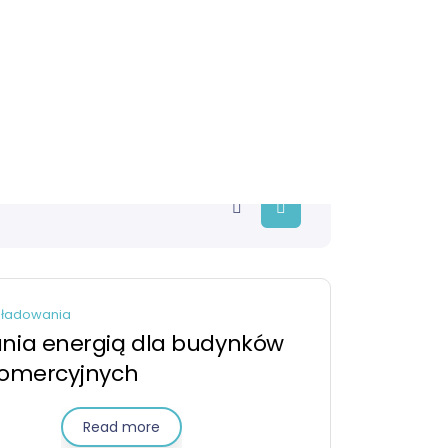
ą ładowania
 ładowania
nia energią dla budynków
komercyjnych
Read more