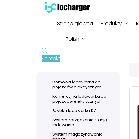
Strona główna
Produkty
R
S
Polish
Wyszukiwanie
Kontakt
English
French
Domowa ładowarka do
pojazdów elektrycznych
German
Komercyjna ładowarka do
pojazdów elektrycznych
Russian
Szybka ładowarka DC
System zarządzania stacją
Italian
ładowania
System magazynowania