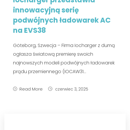
innowacyjną serię
podwójnych ładowarek AC
na EVS38
Göteborg, Szwecja – Firma Iocharger z dumą
ogłasza światową premierę swoich
najnowszych modeli podwójnych ładowarek
prądu przemiennego (IOCAW31…
Read More
czerwiec 3, 2025