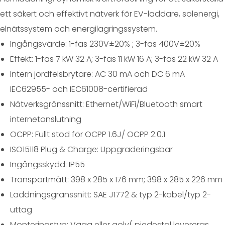
ett säkert och effektivt nätverk för EV-laddare, solenergi,
elnätssystem och energilagringssystem.
Ingångsvärde: 1-fas 230V±20% ; 3-fas 400V±20%
Effekt: 1-fas 7 kW 32 A; 3-fas 11 kW 16 A; 3-fas 22 kW 32 A
Intern jordfelsbrytare: AC 30 mA och DC 6 mA
IEC62955- och IEC61008-certifierad
Nätverksgränssnitt: Ethernet/WiFi/Bluetooth smart
internetanslutning
OCPP: Fullt stöd för OCPP 1.6J/ OCPP 2.0.1
ISO15118 Plug & Charge: Uppgraderingsbar
Ingångsskydd: IP55
Transportmått: 398 x 285 x 176 mm; 398 x 285 x 226 mm
Laddningsgränssnitt: SAE J1772 & typ 2-kabel/typ 2-
uttag
Monteringstyp: Vägg eller golv( piedestal levereras