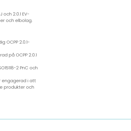
Portuguese
 och 2.0.1 EV-
Dutch
er och elbolag.
Polish
dig OCPP 2.0.1-
rad på OCPP 2.0.1
ISO15118-2 PnC och
r engagerad i att
de produkter och