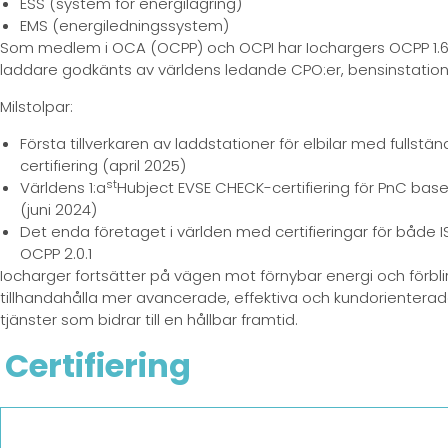
ESS (system för energilagring)
EMS (energiledningssystem)
Som medlem i OCA (OCPP) och OCPI har Iochargers OCPP 1.6J
laddare godkänts av världens ledande CPO:er, bensinstation
Milstolpar:
Första tillverkaren av laddstationer för elbilar med fullstän
certifiering (april 2025)
st
Världens 1:a
Hubject EVSE CHECK-certifiering för PnC base
(juni 2024)
Det enda företaget i världen med certifieringar för både 
OCPP 2.0.1
Iocharger fortsätter på vägen mot förnybar energi och förbli
tillhandahålla mer avancerade, effektiva och kundorientera
tjänster som bidrar till en hållbar framtid.
Certifiering