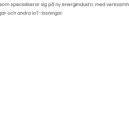
å som specialiserar sig på ny energiindustri, med verksa
ngar och andra IoT-lösningar