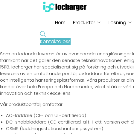
Hem
Produkter
Lösning
Om Iocharger
Kontakta oss
Som en ledande leverantör av avancerade energilösningar li
framkant när det gäller den senaste teknikinnovationen enlig
15118. Iocharger har specialiserat sig på forskning och utveckli
leverans av en omfattande portfölj av laddare för elbilar, e
och intelligenta hanteringsplattformar. Våra produkter är al
kunder över hela Europa och Nordamerika, vilket stärker vårt rykt
innovation och teknisk excellens.
Vår produktportfölj omfattar:
AC-laddare (CE- och UL-certifierad)
DC-snabbladdare (CE-certifierad, allt-i-ett-version och d
CSMS (laddningsstationshanteringssystem)