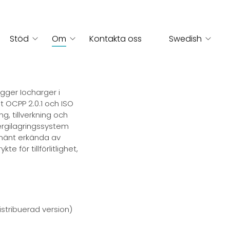
Stöd
Om
Kontakta oss
Swedish
English
gger Iocharger i
t OCPP 2.0.1 och ISO
French
ng, tillverkning och
nergilagringssystem
German
lmänt erkända av
e för tillförlitlighet,
Russian
Italian
Spanish
istribuerad version)