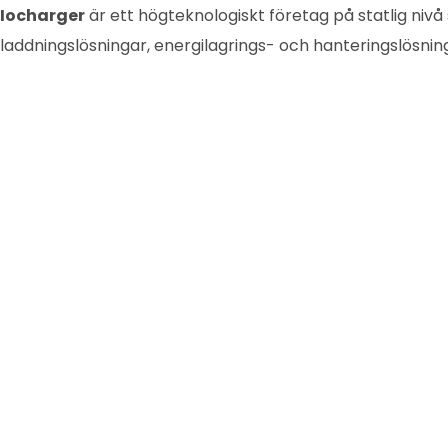
Iocharger
är ett högteknologiskt företag på statlig niv
laddningslösningar, energilagrings- och hanteringslösni