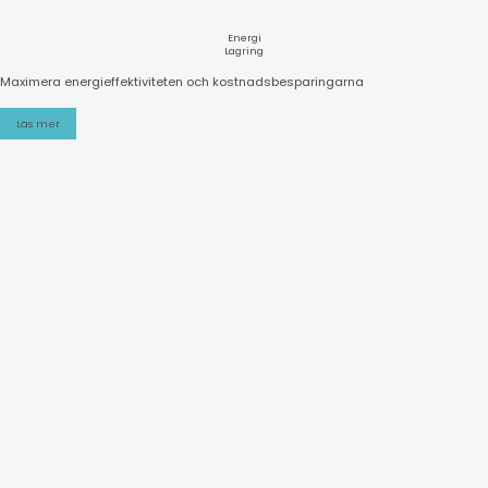
Energi
Lagring
Maximera energieffektiviteten och kostnadsbesparingarna
Läs mer