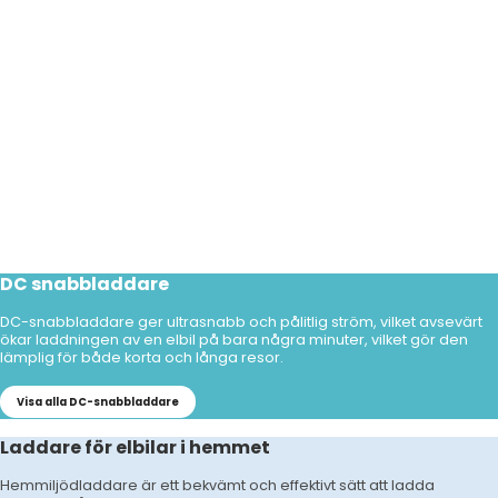
DC snabbladdare
DC-snabbladdare ger ultrasnabb och pålitlig ström, vilket avsevärt
ökar laddningen av en elbil på bara några minuter, vilket gör den
lämplig för både korta och långa resor.
Visa alla DC-snabbladdare
Laddare för elbilar i hemmet
Hemmiljödladdare är ett bekvämt och effektivt sätt att ladda