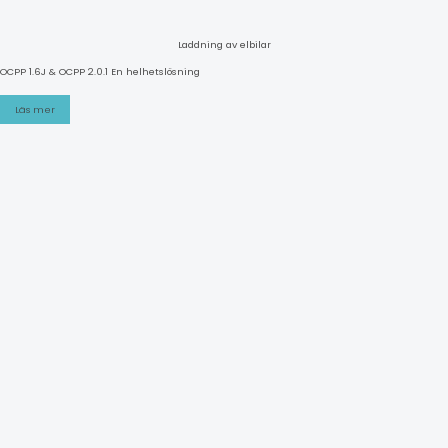
Laddning av elbilar
OCPP 1.6J & OCPP 2.0.1 En helhetslösning
Läs mer