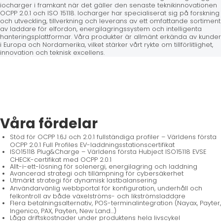
iocharger i framkant när det gäller den senaste teknikinnovationen
OCPP 2.0.1 och ISO 15118. Iocharger har specialiserat sig på forskning
och utveckling, tillverkning och leverans av ett omfattande sortiment
av laddare för elfordon, energilagringssystem och intelligenta
hanteringsplattformar. Våra produkter är allmänt erkända av kunder
i Europa och Nordamerika, vilket stärker vårt rykte om tillförlitlighet,
innovation och teknisk excellens.
Våra fördelar
Stöd för OCPP 1.6J och 2.0.1 fullständiga profiler – Världens första
OCPP 2.0.1 Full Profiles EV-laddningsstationscertifikat
ISO15118 Plug&Charge – Världens första Hubject ISO15118 EVSE
CHECK-certifikat med OCPP 2.0.1
Allt-i-ett-lösning för solenergi, energilagring och laddning
Avancerad strategi och tillämpning för cybersäkerhet
Utmärkt strategi för dynamisk lastbalansering
Användarvänlig webbportal för konfiguration, underhåll och
felkontroll av både växelströms- och likströmsladdare
Flera betalningsalternativ, POS-terminalintegration (Nayax, Payter,
Ingenico, PAX, Payten, New Land…)
Låga driftskostnader under produktens hela livscykel