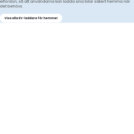
elfordon, så att användarna kan ladda sina bilar säkert hemma när
det behövs.
Visa alla EV-laddare för hemmet