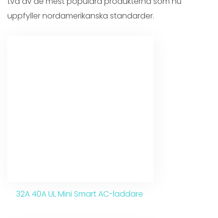
två av de mest populära produkterna som nu
uppfyller nordamerikanska standarder.
32A 40A UL Mini Smart AC-laddare