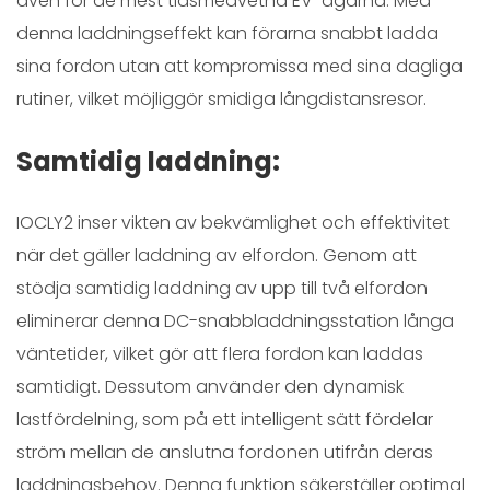
även för de mest tidsmedvetna EV-ägarna. Med
denna laddningseffekt kan förarna snabbt ladda
sina fordon utan att kompromissa med sina dagliga
rutiner, vilket möjliggör smidiga långdistansresor.
Samtidig laddning:
IOCLY2 inser vikten av bekvämlighet och effektivitet
när det gäller laddning av elfordon. Genom att
stödja samtidig laddning av upp till två elfordon
eliminerar denna DC-snabbladdningsstation långa
väntetider, vilket gör att flera fordon kan laddas
samtidigt. Dessutom använder den dynamisk
lastfördelning, som på ett intelligent sätt fördelar
ström mellan de anslutna fordonen utifrån deras
laddningsbehov. Denna funktion säkerställer optimal