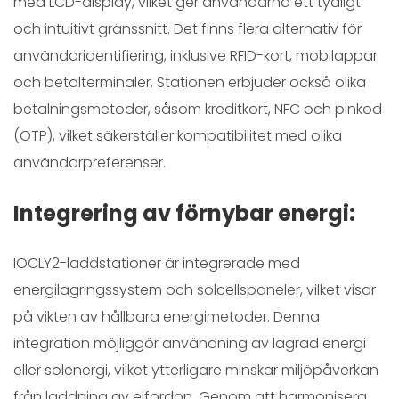
med LCD-display, vilket ger användarna ett tydligt
och intuitivt gränssnitt. Det finns flera alternativ för
användaridentifiering, inklusive RFID-kort, mobilappar
och betalterminaler. Stationen erbjuder också olika
betalningsmetoder, såsom kreditkort, NFC och pinkod
(OTP), vilket säkerställer kompatibilitet med olika
användarpreferenser.
Integrering av förnybar energi:
IOCLY2-laddstationer är integrerade med
energilagringssystem och solcellspaneler, vilket visar
på vikten av hållbara energimetoder. Denna
integration möjliggör användning av lagrad energi
eller solenergi, vilket ytterligare minskar miljöpåverkan
från laddning av elfordon. Genom att harmonisera