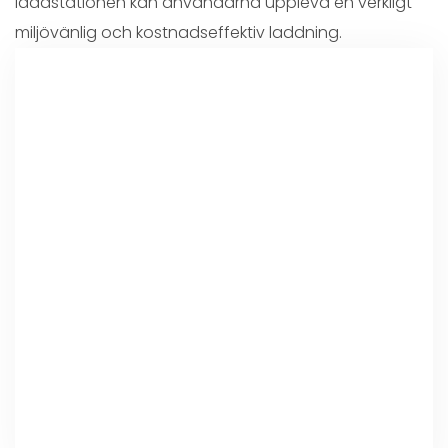
laddstationen kan användarna uppleva en verkligt
miljövänlig och kostnadseffektiv laddning.