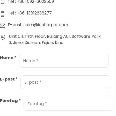
Tel : +86-592-6022509
Tel : +86-13812636277
E-post: sales@iocharger.com
Unit 04, 14th Floor, Building A01, Software Park
3, Jimei Xiamen, Fujian, Kina
Namn
*
E-post
*
Företag
*