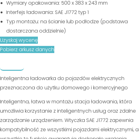
Wymiary opakowania: 500 x 383 x 243 mm
Interfejs ładowania: SAE J1772 typ 1
Typ montażu: na ścianie lub podłodze (podstawa
dostarczana oddzielnie)
Uzyskaj wycenę
Pobierz arkusz danych
Opis
Produkty powiązane
Inteligentna ładowarka do pojazdów elektrycznych
przeznaczona do użytku domowego i komercyjnego
Inteligentna, łatwa w montażu stacja ładowania, która
umożliwia korzystanie z inteligentnych usług oraz zdalne
zarządzanie urządzeniem. Wtyczka SAE J1772 zapewnia
kompatybilność ze wszystkimi pojazdami elektrycznymi, a
wszystkie te funkcje gwarantują doskonałe wrażenia