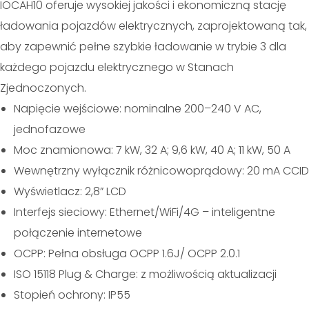
IOCAH10 oferuje wysokiej jakości i ekonomiczną stację
ładowania pojazdów elektrycznych, zaprojektowaną tak,
aby zapewnić pełne szybkie ładowanie w trybie 3 dla
każdego pojazdu elektrycznego w Stanach
Zjednoczonych.
Napięcie wejściowe: nominalne 200–240 V AC,
jednofazowe
Moc znamionowa: 7 kW, 32 A; 9,6 kW, 40 A; 11 kW, 50 A
Wewnętrzny wyłącznik różnicowoprądowy: 20 mA CCID
Wyświetlacz: 2,8” LCD
Interfejs sieciowy: Ethernet/WiFi/4G – inteligentne
połączenie internetowe
OCPP: Pełna obsługa OCPP 1.6J/ OCPP 2.0.1
ISO 15118 Plug & Charge: z możliwością aktualizacji
Stopień ochrony: IP55