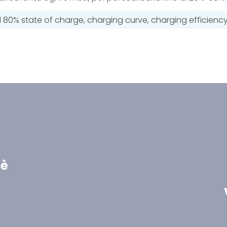
d
80% state of charge
,
charging curve
,
charging efficienc
 è