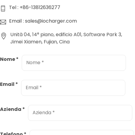
Tel : +86-13812636277
Email : sales@iocharger.com
Unità 04, 14° piano, edificio A01, Software Park 3,
Jimei Xiamen, Fujian, Cina
Nome
*
Email
*
Azienda
*
Telefono
*