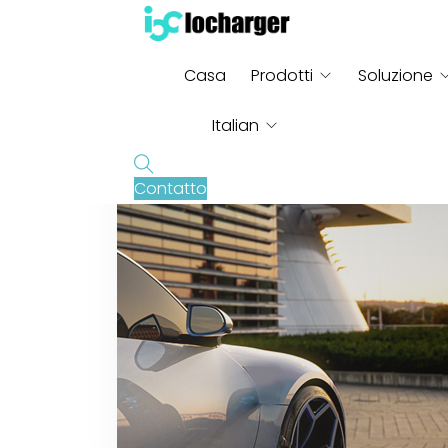
Casa
Prodotti
Soluzione
Italian
Contatto
English
French
German
Russian
Spanish