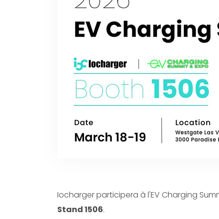
Portuguese
Dutch
Polish
Swedish
Iocharger participera à l'EV Charging Summ
Stand 1506
.