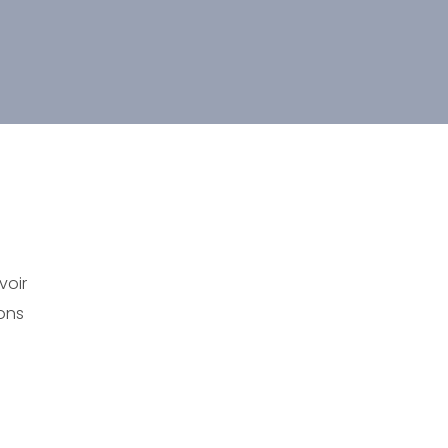
voir
rons