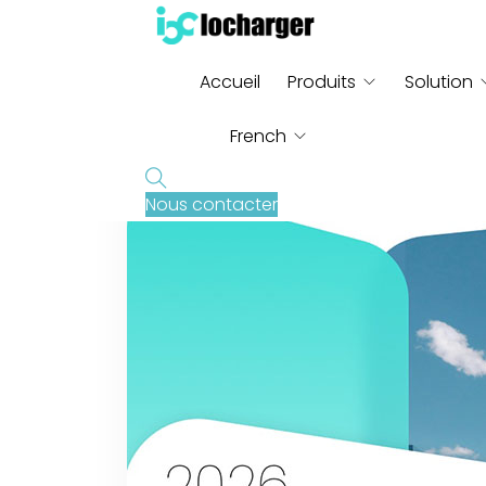
Accueil
Produits
Solution
French
Nous contacter
English
German
Russian
Italian
Spanish