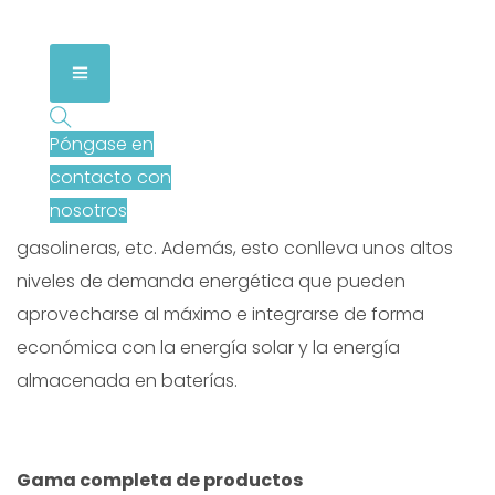
Póngase en
Con el rápido crecimiento de los vehículos eléctricos,
contacto con
cada vez se necesitan más puntos de recarga en
nosotros
lugares de trabajo, aparcamientos públicos,
gasolineras, etc. Además, esto conlleva unos altos
niveles de demanda energética que pueden
aprovecharse al máximo e integrarse de forma
económica con la energía solar y la energía
almacenada en baterías.
Gama completa de productos