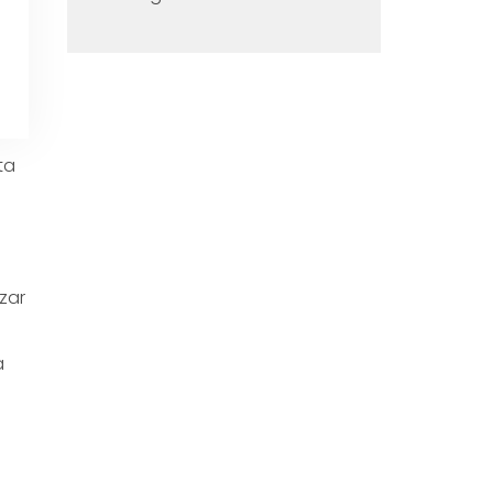
ta
zar
a