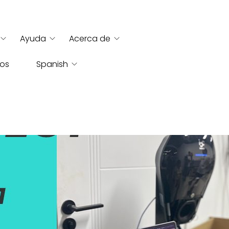
Ayuda
Acerca de
ros
Spanish
English
French
German
Russian
Italian