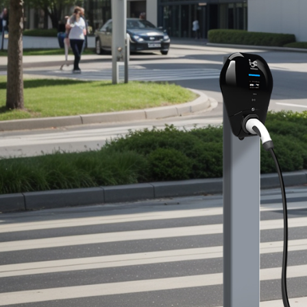
Spanish
Dutch
Polish
Swedish