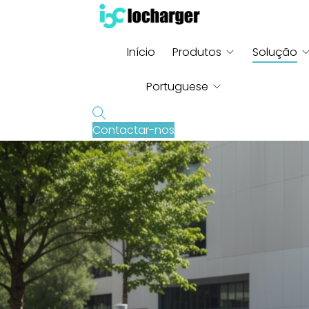
Início
Produtos
Solução
Portuguese
Contactar-nos
English
French
German
Russian
Italian