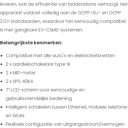
leveren, wat de efficiëntie van laadstations verhoogt. Het
apparaat voldoet volledig aan de OCPP 1.6J- en OCPP
2.0.1-standaarden, waardoor het eenvoudig compatibel
is met gangbare EV-CSMS-systemen.
Belangrijkste kenmerken:
Compatibel met alle auto's en elektriciteitsnetten
2 x aardlekschakelaar type-B
2 x MID-meter
2 x SPD 40KA
7” LCD-scherm voor eenvoudige en
gebruiksvriendelijke bediening
Intelligent schakelen tussen Ethernet, mobiele telefonie
en WLAN
Flexibele configuratie van uitgangsstroom/vermogen