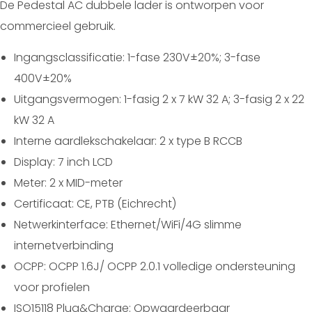
De Pedestal AC dubbele lader is ontworpen voor
commercieel gebruik.
Ingangsclassificatie: 1-fase 230V±20%; 3-fase
400V±20%
Uitgangsvermogen: 1-fasig 2 x 7 kW 32 A; 3-fasig 2 x 22
kW 32 A
Interne aardlekschakelaar: 2 x type B RCCB
Display: 7 inch LCD
Meter: 2 x MID-meter
Certificaat: CE, PTB (Eichrecht)
Netwerkinterface: Ethernet/WiFi/4G slimme
internetverbinding
OCPP: OCPP 1.6J/ OCPP 2.0.1 volledige ondersteuning
voor profielen
ISO15118 Plug&Charge: Opwaardeerbaar