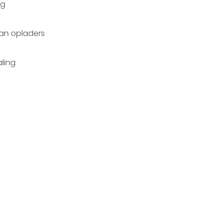
ng
van opladers
ling
e