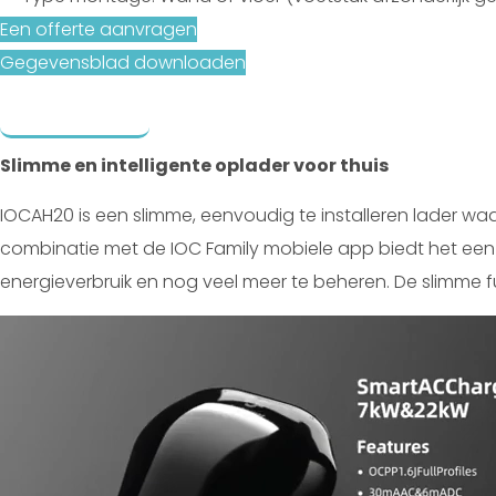
Een offerte aanvragen
Gegevensblad downloaden
Beschrijving
Verwante producten
Slimme en intelligente oplader voor thuis
IOCAH20 is een slimme, eenvoudig te installeren lader w
combinatie met de IOC Family mobiele app biedt het een v
energieverbruik en nog veel meer te beheren. De slimme 