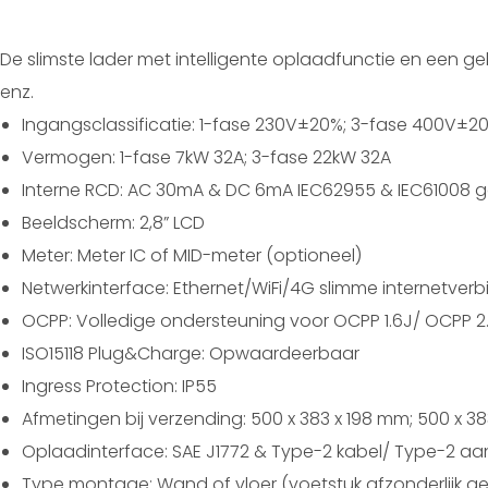
De slimste lader met intelligente oplaadfunctie en een 
enz.
Ingangsclassificatie: 1-fase 230V±20%; 3-fase 400V±2
Vermogen: 1-fase 7kW 32A; 3-fase 22kW 32A
Interne RCD: AC 30mA & DC 6mA IEC62955 & IEC61008 ge
Beeldscherm: 2,8” LCD
Meter: Meter IC of MID-meter (optioneel)
Netwerkinterface: Ethernet/WiFi/4G slimme internetverb
OCPP: Volledige ondersteuning voor OCPP 1.6J/ OCPP 2.
ISO15118 Plug&Charge: Opwaardeerbaar
Ingress Protection: IP55
Afmetingen bij verzending: 500 x 383 x 198 mm; 500 x 3
Oplaadinterface: SAE J1772 & Type-2 kabel/ Type-2 aansl
Type montage: Wand of vloer (voetstuk afzonderlijk ge