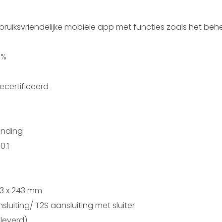
gebruiksvriendelijke mobiele app met functies zoals het 
0%
certificeerd
inding
0.1
83 x 243 mm
uiting/ T2S aansluiting met sluiter
leverd)