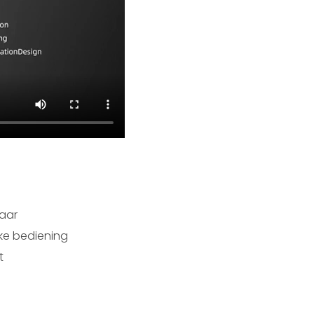
aar
jke bediening
t