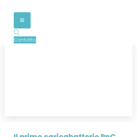
Contatto
Il primo caricabatterie PnC