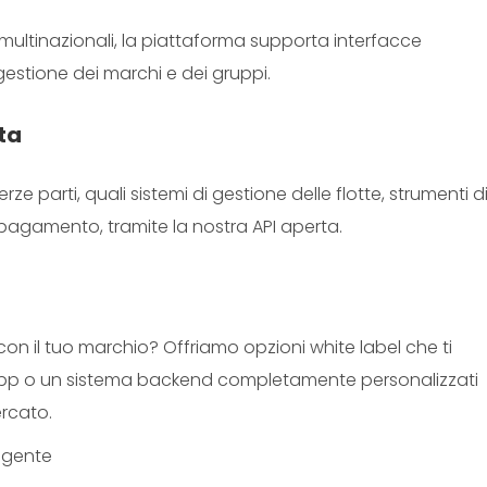
o multinazionali, la piattaforma supporta interfacce
gestione dei marchi e dei gruppi.
ta
ze parti, quali sistemi di gestione delle flotte, strumenti d
i pagamento, tramite la nostra API aperta.
on il tuo marchio? Offriamo opzioni white label che ti
pp o un sistema backend completamente personalizzati
ercato.
ligente