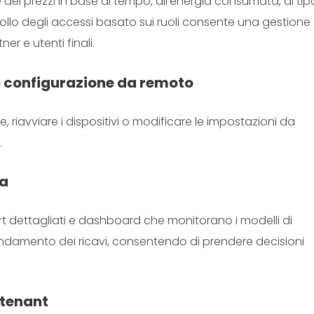
 dei prezzi in base al tempo, all'energia consumata, al tip
rollo degli accessi basato sui ruoli consente una gestione
ner e utenti finali.
e configurazione da remoto
e, riavviare i dispositivi o modificare le impostazioni da
.
ca
ort dettagliati e dashboard che monitorano i modelli di
l'andamento dei ricavi, consentendo di prendere decisioni
-tenant