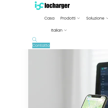
Casa
Prodotti
Soluzione
Italian
Contatto
English
French
German
Russian
Spanish