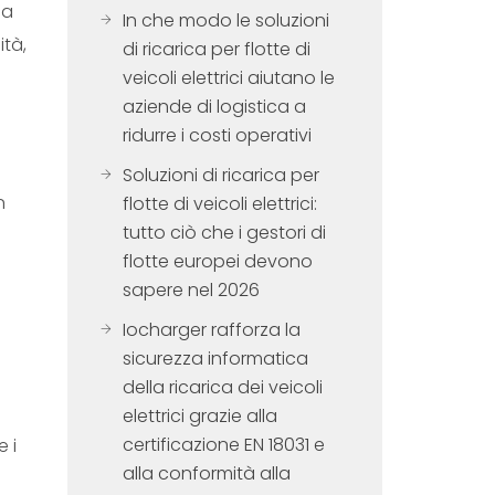
ca
In che modo le soluzioni
ità,
di ricarica per flotte di
veicoli elettrici aiutano le
aziende di logistica a
ridurre i costi operativi
Soluzioni di ricarica per
n
flotte di veicoli elettrici:
tutto ciò che i gestori di
flotte europei devono
sapere nel 2026
Iocharger rafforza la
sicurezza informatica
della ricarica dei veicoli
elettrici grazie alla
certificazione EN 18031 e
e i
alla conformità alla