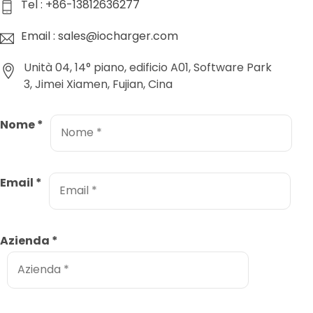
Tel : +86-13812636277
Email : sales@iocharger.com
Unità 04, 14° piano, edificio A01, Software Park
3, Jimei Xiamen, Fujian, Cina
Nome
*
Email
*
Azienda
*