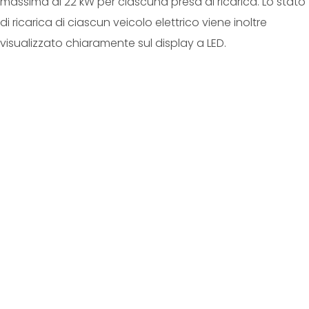
massima di 22 kW per ciascuna presa di ricarica. Lo stato
di ricarica di ciascun veicolo elettrico viene inoltre
visualizzato chiaramente sul display a LED.