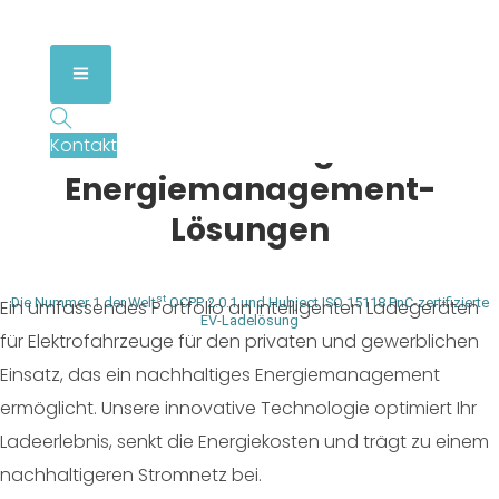
Intelligente Ladegeräte für
Elektrofahrzeuge und
Kontakt
Energiemanagement-
Lösungen
st
Die Nummer 1 der Welt
OCPP 2.0.1 und Hubject ISO 15118 PnC-zertifizierte
Ein umfassendes Portfolio an intelligenten Ladegeräten
EV-Ladelösung
für Elektrofahrzeuge für den privaten und gewerblichen
Einsatz, das ein nachhaltiges Energiemanagement
ermöglicht. Unsere innovative Technologie optimiert Ihr
Ladeerlebnis, senkt die Energiekosten und trägt zu einem
nachhaltigeren Stromnetz bei.